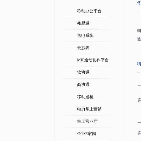
称动办公平台
摊易通
询
售电系统
通
云抄表
MIP逸动协作平台
软协通
商协通
移动巡检
电力掌上营销
掌上营业厅
企业E家园